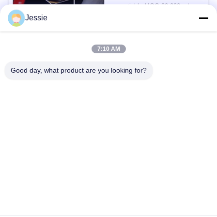
POLICY
negotiable MOQ:30,000 แผ่นหรือ 2 ตัน
Jessie
ติดต่อ
7:10 AM
หมวดหมู่ยอดนิยม
ทั้งหมด
Good day, what product are you looking for?
วัสดุสมาร์ทการ์ด
วัสดุบัตรพีวีซี
แผ่นพีวีซีพิมพ์อิงค์เจ็ท
แผ่นพีวีซีพิมพ์ดิจิตอล
แผ่นเคลือบพีวีซี
แผ่นพีวีซีคอร์
แผ่นเหล็กเคลือบ
แผ่นลามิเนต