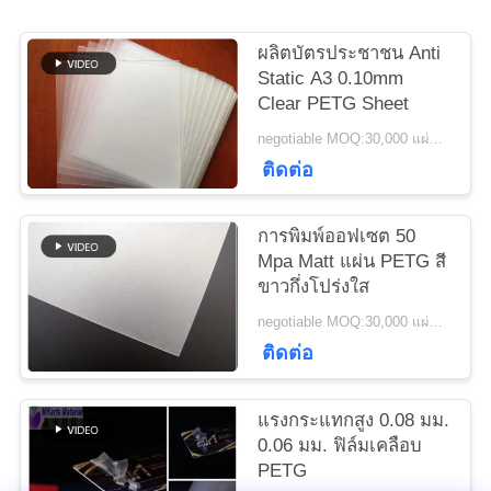
ข่าว
ผลิตบัตรประชาชน Anti
Static A3 0.10mm
ขอ
Clear PETG Sheet
negotiable MOQ:30,000 แผ่นหรือ 2 ตัน
ใบ
ติดต่อ
เสนอ
การพิมพ์ออฟเซต 50
ราคา
Mpa Matt แผ่น PETG สี
ขาวกึ่งโปร่งใส
negotiable MOQ:30,000 แผ่นหรือ 2 ตัน
แผนผัง
ติดต่อ
เว็บไซต์
แรงกระแทกสูง 0.08 มม.
0.06 มม. ฟิล์มเคลือบ
PRIVACY
PETG