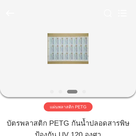
2020
-
2026
MKarte
Material
Technology
(Tianjin)
Limited.
บ้าน
All
Rights
Reserved.
สินค้า
วิดีโอ
เกี่ยว
แผ่นพลาสติก PETG
กับ
บัตรพลาสติก PETG กันน้ำปลอดสารพิษ
เรา
ป้องกัน UV 120 องศา