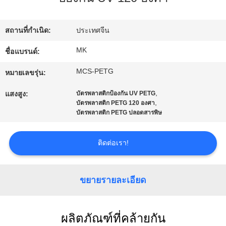
ทัวร์
สถานที่กำเนิด:
ประเทศจีน
โรงงาน
MK
ชื่อแบรนด์:
MCS-PETG
หมายเลขรุ่น:
การ
,
แสงสูง:
บัตรพลาสติกป้องกัน UV PETG
,
บัตรพลาสติก PETG 120 องศา
ควบคุม
บัตรพลาสติก PETG ปลอดสารพิษ
คุณภาพ
ติดต่อเรา!
ติดต่อ
ขยายรายละเอียด
เรา
ผลิตภัณฑ์ที่คล้ายกัน