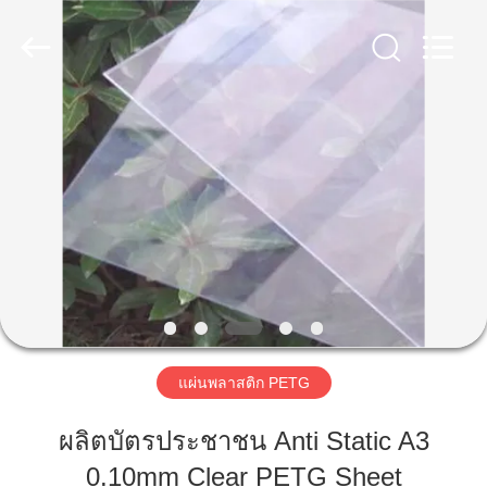
2020
-
2026
MKarte
Material
Technology
(Tianjin)
Limited.
บ้าน
All
Rights
Reserved.
สินค้า
วิดีโอ
เกี่ยว
แผ่นพลาสติก PETG
กับ
ผลิตบัตรประชาชน Anti Static A3
เรา
0.10mm Clear PETG Sheet