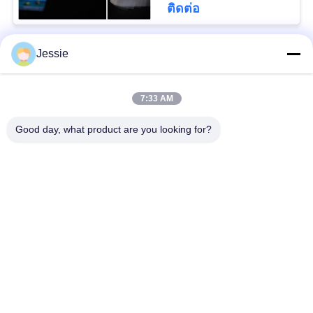
POLICY
ติดต่อ
Jessie
หมวดหมู่ยอดนิยม
ทั้งหมด
7:33 AM
วัสดุสมาร์ทการ์ด
วัสดุบัตรพีวีซี
Good day, what product are you looking for?
แผ่นพีวีซีพิมพ์อิงค์เจ็ท
แผ่นพีวีซีพิมพ์ดิจิตอล
แผ่นเคลือบพีวีซี
แผ่นพีวีซีคอร์
แผ่นเหล็กเคลือบ
แผ่นลามิเนต
สมัครสมาชิก