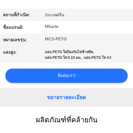
สถานที่กำเนิด:
ประเทศจีน
ทัวร์
MKarte
ชื่อแบรนด์:
โรงงาน
MCS-PETG
หมายเลขรุ่น:
การ
,
แสงสูง:
แผ่น PETG ใสป้องกันไฟฟ้าสถิต
,
แผ่น PETG ใส 0.10 มม.
แผ่น PETG ใส A3
ควบคุม
ติดต่อเรา!
คุณภาพ
ขยายรายละเอียด
ติดต่อ
เรา
ผลิตภัณฑ์ที่คล้ายกัน