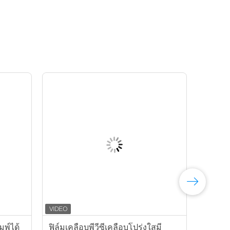
มพ์ได้
ฟิล์มเคลือบพีวีซีเคลือบโปร่งใสมี