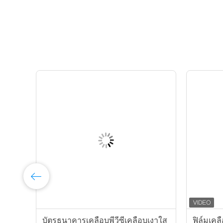
F
บัตรธนาคารเคลือบพีวีซีเคลือบเงาใส
ฟิล์มเคล