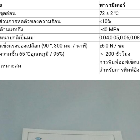
ง
พารามิเตอร์
 จุดอ่อน
72 ± 2 ℃
าส่วนการหดตัวของความร้อน
≤10%
้านแรงดึง
≥40 MPa
หนาปกติเป็นมม
0.04,0.05,0.06,0.08
ข็งแรงของเปลือก (90 °, 300 มม. / นาที)
≥6.0 N / ซม
(ความชื้น 65 ℃อุณหภูมิ / 95%)
＞ 200 ชั่วโมง
การพิมพ์ออฟเซ็ตแ
ี่เหมาะสม
สำหรับการพิมพ์อิง