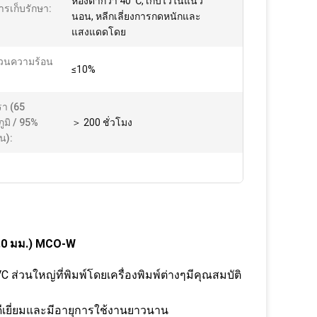
ห้องต่ำกว่า 40 ℃, เก็บไว้ในแนว
รเก็บรักษา:
นอน, หลีกเลี่ยงการกดหนักและ
แสงแดดโดย
่วนความร้อน
≤10%
า (65
ูมิ / 95%
＞ 200 ชั่วโมง
น):
1.0 มม.) MCO-W
 ส่วนใหญ่ที่พิมพ์โดยเครื่องพิมพ์ต่างๆมีคุณสมบัติ
่ดีเยี่ยมและมีอายุการใช้งานยาวนาน