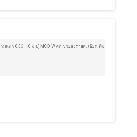
วามหนา 0.06-1.0 มม.) MCO-W คุณช่วยส่งรายละเอียดเพิ่ม