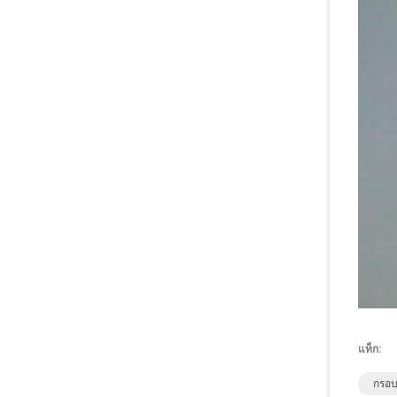
แท็ก:
กรอบ