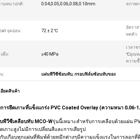
วามหนาปกติ:
0.04,0.05,0.06,0.08,0.10mm
สภาพกา
อัตราส
cat จุดอ่อน:
72 ± 2 ℃
หดตัว:
เวลาชร
งดึง:
≥40 MPa
℃อุณหภ
ความชื้
้น:
แผ่นพีวีซีซ้อนทับ
,
กรอบฟิล์มซ้อนทับของ
อียดสินค้า
บการยึดเกาะที่แข็งแกร่ง PVC Coated Overlay (ความหนา 0.06-
อบพีวีซีเคลือบทับ MCO-W
รุ่นนี้เหมาะสำหรับการเคลือบด้วยแผ่น PVC
ดเกาะสูงไม่มีการเปลี่ยนสีและการเสียรูป
้กับเกือบทุกแผ่นที่พิมพ์ด้วยหมึกต่างๆมีความแข็งแรงในการลอกที