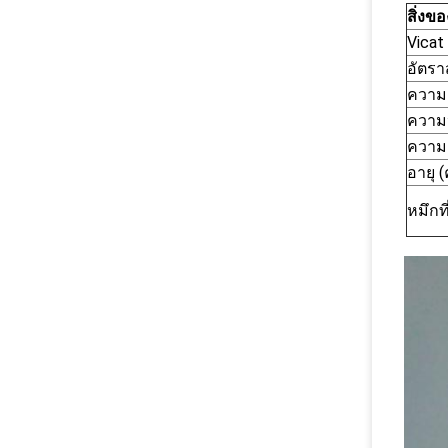
สิ่งขอ
Vicat
อัตร
ความต
ความ
ความแ
อายุ 
หมึกท