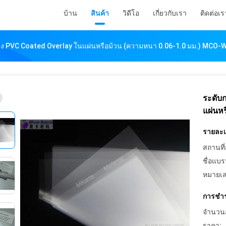
บ้าน
สินค้า
วิดีโอ
เกี่ยวกับเรา
ติดต่อเร
แรง PVC Coated Overlay ในแผ่นหรือม้วน (ความหนา 0.06-1.0 มม.) MCO-
ระดับ
แผ่นห
รายละเอ
สถานที่
ชื่อแบร
หมายเล
การชำร
จำนวนสั่
ราคา: