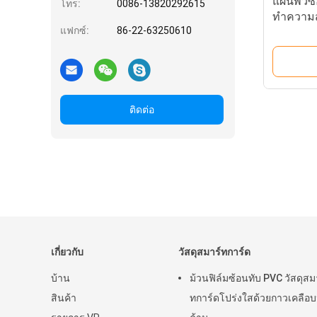
แผ่นพีวี
โทร:
0086-13820292615
ทำความสะ
แฟกซ์:
86-22-63250610
พร้อมคว
เยี่ยม
ติดต่อ
เกี่ยวกับ
วัสดุสมาร์ทการ์ด
บ้าน
ม้วนฟิล์มซ้อนทับ PVC วัสดุสม
สินค้า
ทการ์ดโปร่งใสด้วยกาวเคลือบห